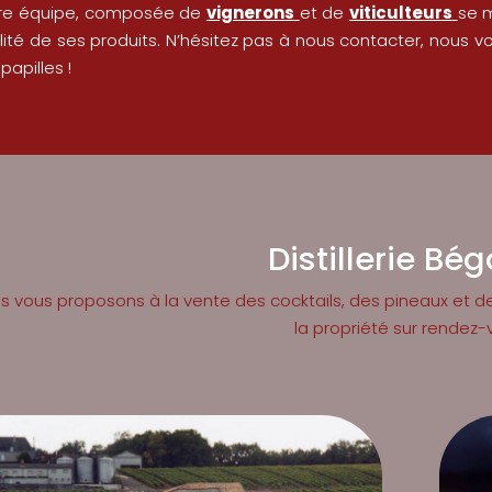
re équipe, composée de
vignerons
et de
viticulteurs
se m
lité de ses produits. N’hésitez pas à nous contacter, nous 
papilles !
Distillerie Bé
s vous proposons à la vente des cocktails, des pineaux et d
la propriété sur rendez-