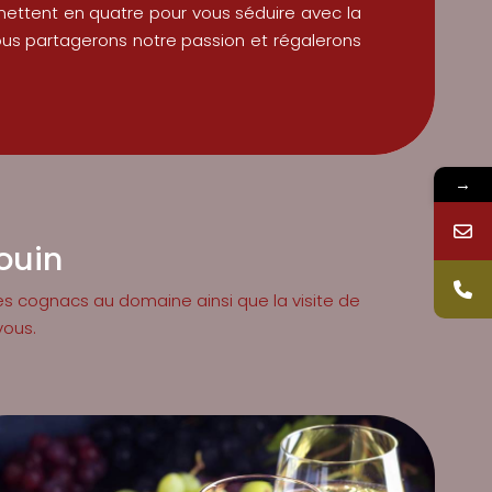
ettent en quatre pour vous séduire avec la
vous partagerons notre passion et régalerons
→
gouin
es cognacs au domaine ainsi que la visite de
vous.