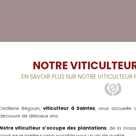
NOTRE VITICULTEUR
EN SAVOIR PLUS SUR NOTRE VITICULTEUR 
Distillerie Bégouin,
viticulteur à Saintes
, vous accueille
découvrir de délicieux vins.
Notre viticulteur s’occupe des plantations
, de la croi
produire le meilleur raisin possible pour un vin de qualité.