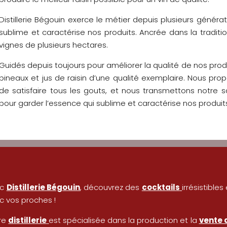
Distillerie Bégouin exerce le métier depuis plusieurs généra
sublime et caractérise nos produits. Ancrée dans la traditi
vignes de plusieurs hectares.
Guidés depuis toujours pour améliorer la qualité de nos prod
pineaux et jus de raisin d’une qualité exemplaire. Nous pro
de satisfaire tous les gouts, et nous transmettons notre s
pour garder l’essence qui sublime et caractérise nos produit
ec
Distillerie Bégouin
, découvrez des
cocktails
irrésistible
c vos proches !
re
distillerie
est spécialisée dans la production et la
vente 