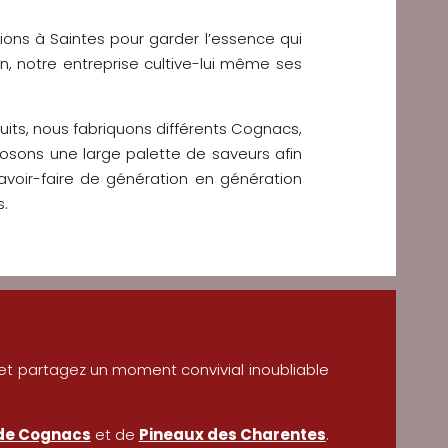
tions à Saintes pour garder l’essence qui
on, notre entreprise cultive-lui même ses
uits, nous fabriquons différents Cognacs,
posons une large palette de saveurs afin
avoir-faire de génération en génération
s.
s et partagez un moment convivial inoubliable
de Cognacs
et de
Pineaux des Charentes
.