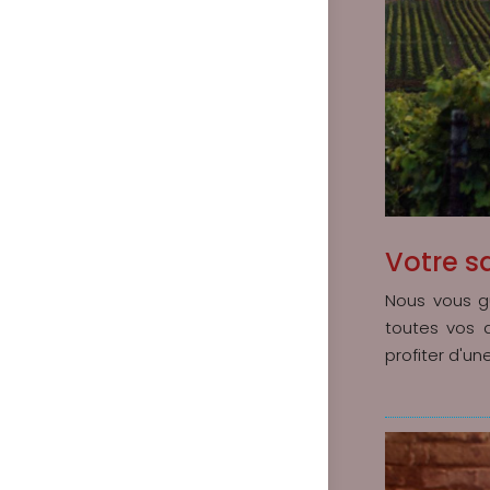
Votre sa
Nous vous g
toutes vos 
profiter d'u