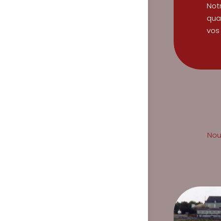
Not
qua
vos 
Nou