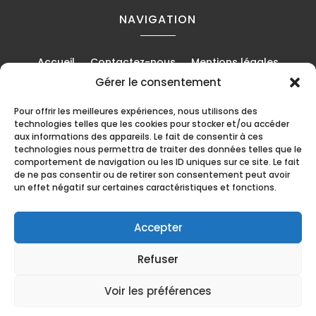
NAVIGATION
Accueil
Contactez-nous
Mentions légales
Gérer le consentement
Politique de cookies (UE)
Pour offrir les meilleures expériences, nous utilisons des
technologies telles que les cookies pour stocker et/ou accéder
aux informations des appareils. Le fait de consentir à ces
RÉALISATION
technologies nous permettra de traiter des données telles que le
comportement de navigation ou les ID uniques sur ce site. Le fait
de ne pas consentir ou de retirer son consentement peut avoir
un effet négatif sur certaines caractéristiques et fonctions.
Accepter
Recherches fréquentes
Refuser
Distillerie à Barbezieux-Saint-Hilaire
Voir les préférences
Vente cocktails, pineau, cognac à
© Distillerie Bégouin - 2026 - Tous droits
Barbezieux-Saint-Hilaire