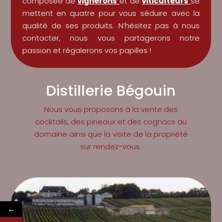
composée de
vignerons
et de
viticulteurs
se
mettent en quatre pour vous séduire avec la
qualité de ses produits. N’hésitez pas à nous
contacter, nous vous partagerons notre
passion et régalerons vos papilles !
Distillerie Bégouin
Nous vous proposons à la vente des
cocktails, des pineaux et des cognacs au
domaine ainsi que la visite de la propriété
sur rendez-vous.
←