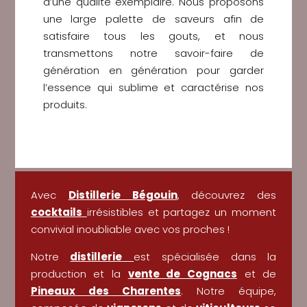
d’une qualité exemplaire. Nous proposons
une large palette de saveurs afin de
satisfaire tous les gouts, et nous
transmettons notre savoir-faire de
génération en génération pour garder
l’essence qui sublime et caractérise nos
produits.
Avec
Distillerie Bégouin
, découvrez des
cocktails
irrésistibles et partagez un moment
convivial inoubliable avec vos proches !
Notre
distillerie
est spécialisée dans la
production et la
vente de Cognacs
et de
Pineaux des Charentes
. Notre équipe,